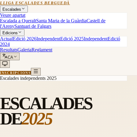
LLIGA ESCALADES BERGUEDÀ
Escalades
Veure apartat
Escalada a Queralt
Santa Maria de la Guàrdia
Castell de
l'Areny
Santuari de Falgars
Edicions
Actual
Edició 2026
Independent
Edició 2025
Independent
Edició
2024
Resultats
Galeria
Reglament
CA
INSCRIPCIONS
Escalades independents 2025
ESCALADES
DE
2025